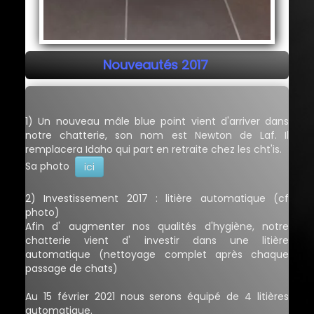
Nouveautés 2017
1) Un nouveau mâle blue point vient d'arriver dans
notre chatterie, son nom est Newton de Laf. Il
remplacera Idaho qui part en retraite chez les cht'is.
Sa photo
ici
2) Investissement 2017 : litière automatique (cf
photo)
Afin d' augmenter nos qualités d'hygiène, notre
chatterie vient d' investir dans une litière
automatique (nettoyage complet après chaque
passage de chats)
Au 15 février 2021 nous serons équipé de 4 litières
automatique.