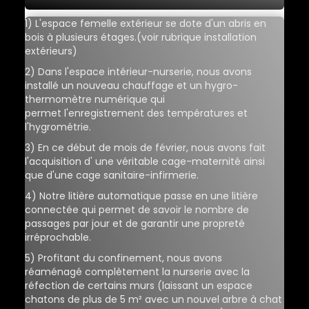
1) L'espace femelle extérieur se dote d'un abris en
bois à plusieurs étages.(voir rubrique installation
extérieurs)
2) Dans l'espace intérieur-nurserie, nous avons
installé un nouveau chauffage et un hygro-
thermomètre numérique qui
permet l'enregistrement des températures et
l'hygrométrie.
3) En ce début de mois de février, nous avons fait
l'acquisition d' une véritable cage-maternité ainsi
que d'une cage sanitaire-infirmerie.
4) Notre litière automatique passe en une litière
connectée qui permet de savoir le nombre de
passages par jour et de garantir une propreté
irréprochable.
5) Profitant du confinement, nous avons
réaménagé complètement la nurserie avec la
réfection de certains murs (laissant un espace
chatons de plus de 5 m² avec un nouvel arbre à chat