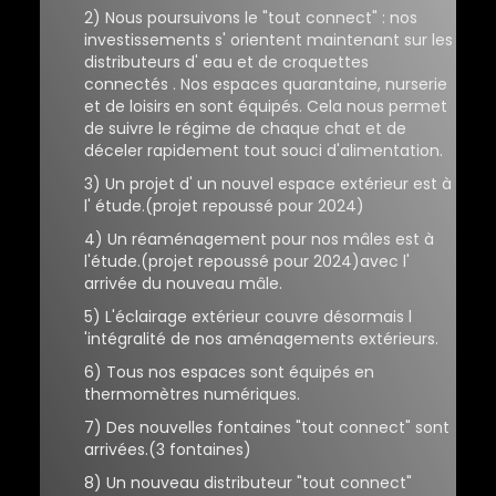
2) Nous poursuivons le "tout connect" : nos
investissements s' orientent maintenant sur
les
distributeurs d' eau et de croquettes
connectés . Nos espaces quarantaine, nurserie
et de loisirs en sont équipés. Cela nous permet
de suivre le régime de chaque chat et de
déceler rapidement tout souci d'alimentation.
3) Un projet d' un nouvel espace extérieur est à
l' étude.(projet repoussé pour 2024)
4) Un réaménagement pour nos mâles est à
l'étude.(projet repoussé pour 2024)avec l'
arrivée du nouveau mâle.
5) L'éclairage extérieur couvre désormais l
'intégralité de nos aménagements extérieurs.
6) Tous nos espaces sont équipés en
thermomètres numériques.
7) Des nouvelles fontaines "tout connect" sont
arrivées.(3 fontaines)
8) Un nouveau distributeur "tout connect"