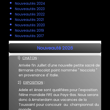
Nos installations
Nouveautés 2024
Nouveautés 2023
Actualités
▼
Nouveautés 2022
Nouveautés 2021
Informations
▼
Nouveautés 2020
Nouveautés 2019
Contact
▼
Nouveautés 2017
Nouveauté 2026
1)
CHATON
:
Arrivée fin Juillet d'une nouvelle petite sacré de
Birmanie chocolat point nommée " Nocciola "
en provenance d' Italie.
2)
EXPOSITION
:
Adele et Anae sont qualifiées pour l'exposition
féline m
ondiale FIFE aux Pays-Bas. N
ous serons
donc à Amsterdam aux vacances de la
Toussaint pour concourir
au championnat du
monde.