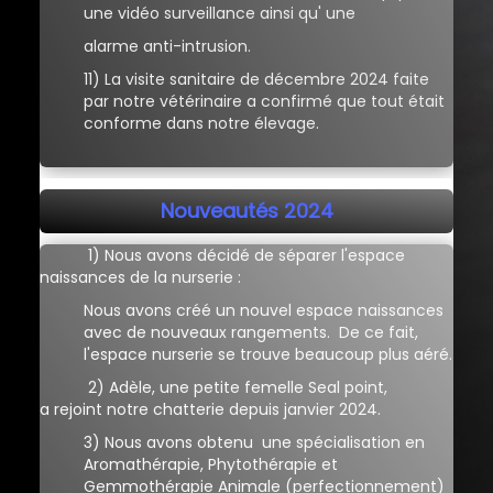
une vidéo surveillance ainsi qu' une
alarme anti-intrusion.
11) La visite sanitaire de décembre 2024 faite
par notre vétérinaire a confirmé que tout était
conforme dans notre élevage.
Nouveautés 2024
1)
Nous avons décidé de séparer l'espace
naissances de la nurserie :
Nous avons créé un nouvel espace naissances
avec de nouveaux rangements.
De ce fait,
l'espace nurserie se trouve beaucoup plus aéré.
2) Adèle, une petite femelle Seal point,
a rejoint notre chatterie depuis janvier 2024.
3) Nous avons obtenu une spécialisation en
Aromathérapie, Phytothérapie et
Gemmothérapie Animale (perfectionnement)