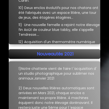
Canin.
10) Deux enclos évolutifs pour nos chatons ont
été fabriqués avec un espace litière, une tour
de jeux, des étagères étagères...
11) Une nouvelle femelle a rejoint notre élevage
fin Août de couleur blue tabby, elle s'appelle
Tendresse....
12) Acquisition d'un thermomètre numérique
Nouveautés 2021
1)Notre chatterie vient de faire l 'acquisition d'
un studio photographique pour sublimer nos
animaux.Janvier 2021
2) Deux nouvelles litières automatiques sont
arrivées en Mars 2021, chaque enclos a
maintenant sa propre litière. 4 machines
équipent donc notre élevage dorénavant. Il
restera juste une 5ème pour l 'espace