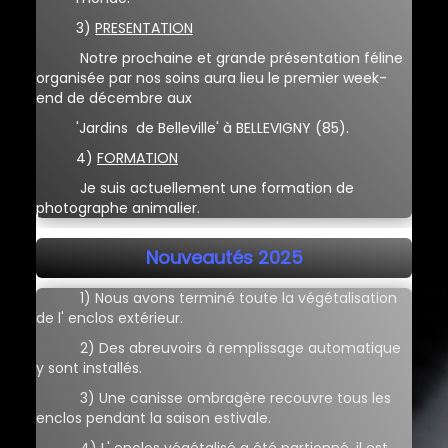
3)
PRESENTATION
Notre prochaine et grande présentation féline
organisée par nos soins aura lieu le premier week-
end de décembre aux
'
J
ardins
de Belleville' à BELLEVIGNY (85).
4)
FORMATION
Je suis actuellement une formation de
photographe animalier.
Nouveautés 2025
1) Nous avons terminé toute la végétalisation
de l' enclos extérieur.
2) Des abreuvoirs à remplissage automatique
y sont installés.
3) Une canisse ombragère recouvre tous les
enclos pendant la saison estivale.