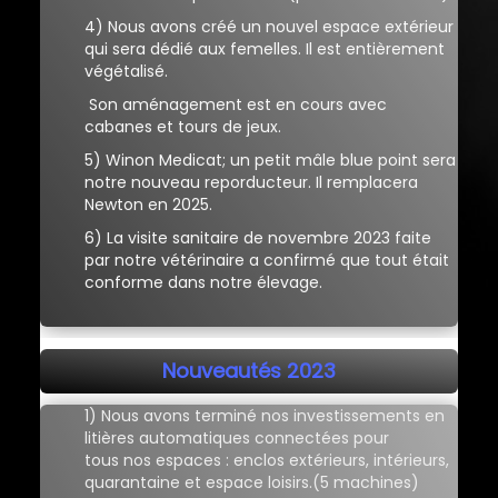
4) Nous avons créé un nouvel espace extérieur
qui sera dédié aux femelles. Il est entièrement
végétalisé.
Son aménagement est en cours avec
cabanes et tours de jeux.
5) Winon Medicat; un petit mâle blue point sera
notre nouveau reporducteur. Il remplacera
Newton en 2025.
6) La visite sanitaire de novembre 2023 faite
par notre vétérinaire a confirmé que tout était
conforme dans notre élevage.
Nouveautés 2023
1) Nous avons terminé nos investissements en
litières automatiques connectées pour
tous nos espaces : enclos extérieurs, intérieurs,
quarantaine et espace loisirs.(5 machines)