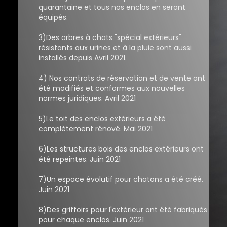
quarantaine et tous nos enclos en seront
équipés.
3)Des arbres à chats "spécial extérieurs"
résistants aux urines et à la pluie sont aussi
installés depuis Avril 2021.
4) Nos contrats de réservation et de vente ont
été modifiés et conformes aux nouvelles
normes juridiques. Avril 2021
5)Le toit des enclos extérieurs a été
complètement rénové. Mai 2021
6)Les structures bois des enclos extérieurs ont
été repeintes. Juin 2021
7)Un espace évolutif pour chatons a été créé.
Juin 2021
8)Des griffoirs pour l'extérieur ont été fabriqués
pour chaque enclos. Juin 2021