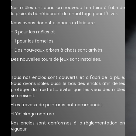
Nos mâles ont donc un nouveau territoire à l'abri de
la pluie, ils bénéficeront de chauffage pour l 'hiver.
Nous avons donc 4 espaces extérieurs :
- 3 pour les mâles et
- 1 pour les femelles.
- Des nouveaux arbres à chats sont arrivés
Des nouvelles tours de jeux sont installées.
Tous nos enclos sont couverts et à l'abri de la pluie.
Nous avons isolés aussi le bas des enclos afin de les
protéger du froid et.... éviter que les yeux des mâles
se croisent.
-Les travaux de peintures ont commencés.
-L'éclairage nocture .
Nos enclos sont conformes à la réglementation en
vigueur.