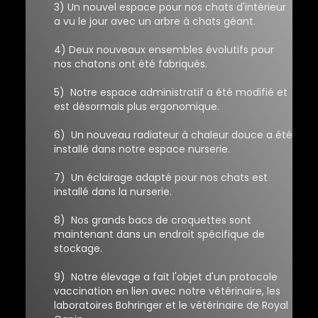
3) Un nouvel espace pour nos chats d'intérieur
a vu le jour avec un arbre à chats géant.
4) Deux nouveaux ensembles évolutifs pour
nos chatons ont été fabriqués.
5) Notre espace administratif a été modifié et
est désormais plus ergonomique.
6) Un nouveau radiateur à chaleur douce a été
installé dans notre espace nurserie.
7) Un éclairage adapté pour nos chats est
installé dans la nurserie.
8) Nos grands bacs de croquettes sont
maintenant dans un endroit spécifique de
stockage.
9) Notre élevage a fait l'objet d'un protocole
vaccination en lien avec notre vétérinaire, les
laboratoires Bohringer et le vétérinaire de Royal