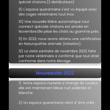
spécial chatons.(2 distributeurs)
9) L'espace quarantaine s'est vu équipé avec
des cages vétérinaires tout inox.
10) Une nouvelle litière automatique tout
connect spéciale chatons est arrivée en
Novembre.Elle pèse les chats au gramme près.
11) En 2023, nous avons obtenu une certification
en Naturopathie animale (initiation).
12) La visite sanitaire de novembre 2022 faite
par notre vétérinaire a confirmé que tout était
conforme dans notre élevage.
Nouveautés 2022
1) Notre espace nurserie a changé de couleur :
elle est maintenant bleue nuit pailletée et
blanche.
2) Un espace quarantaine vient d' être créé .