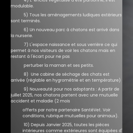
4) L' enclos végétalisé a été partionné, il est
modulable.
5) Tous les aménagements ludiques extérieurs
sont terminés.
6) Un nouveau parc à chatons est arrivé dans
la nurserie.
7) L'espace naissance et sous verrière ce qui
permet à nos visiteurs de voir les chatons mais en
restant à l'écart pour ne pas
perturber la maman et ses petits.
8) Une cabine de séchage des chats est
arrivée (réglable en hygrométrie et en température)
9) Nouveauté pour nos adoptants : A partir de
juillet 2025, nos chatons partent avec une mutuelle
accident et maladie (2 mois
offerts par notre partenaire SantéVet. Voir
conditions, rubrique mutuelles pour animaux).
10) Depuis Janvier 2025, toutes les pièces
intérieures comme extérieures sont équipées d'